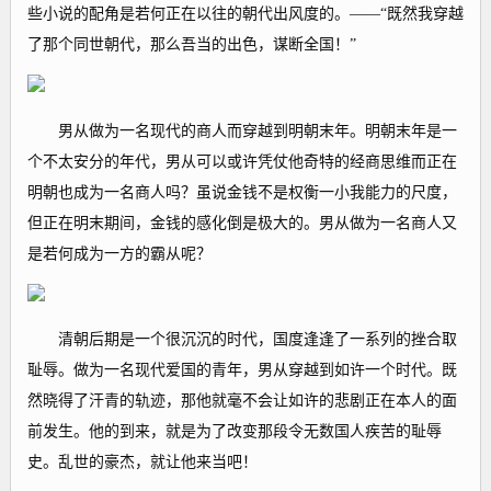
些小说的配角是若何正在以往的朝代出风度的。——“既然我穿越
了那个同世朝代，那么吾当的出色，谋断全国！”
男从做为一名现代的商人而穿越到明朝末年。明朝末年是一
个不太安分的年代，男从可以或许凭仗他奇特的经商思维而正在
明朝也成为一名商人吗？虽说金钱不是权衡一小我能力的尺度，
但正在明末期间，金钱的感化倒是极大的。男从做为一名商人又
是若何成为一方的霸从呢？
清朝后期是一个很沉沉的时代，国度逢逢了一系列的挫合取
耻辱。做为一名现代爱国的青年，男从穿越到如许一个时代。既
然晓得了汗青的轨迹，那他就毫不会让如许的悲剧正在本人的面
前发生。他的到来，就是为了改变那段令无数国人疾苦的耻辱
史。乱世的豪杰，就让他来当吧！