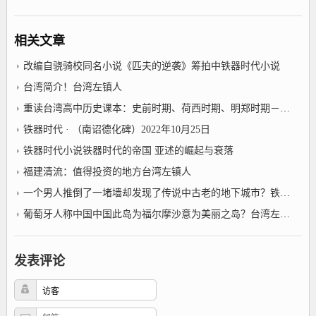
相关文章
改编自骁骑校同名小说《匹夫的逆袭》筹拍中铁器时代小说
台湾简介！台湾左镇人
重读台湾高中历史课本：史前时期、荷西时期、明郑时期－事件年表2022年10月25日台湾左镇人
铁器时代 · （南诏德化碑）2022年10月25日
铁器时代小说铁器时代的帝国 亚述的崛起与衰落
福建清流：值得投资的地方台湾左镇人
一个男人推倒了一堵墙却发现了传说中古老的地下城市？铁器时代小说
葡萄牙人称中国中国此岛为福尔摩沙意为美丽之岛？台湾左镇人
发表评论