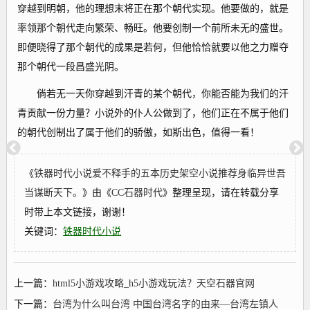
穿越到明朝，他的理想末将正在那个朝代实现。他要做的，就是
率领那个朝代走向繁荣、畅旺。他要创制一个前所未无的盛世。
即便晓得了那个朝代的成果是若何，但他恰恰就要以他之力赠夺
那个朝代一段昌盛光阴。
倘若无一天你穿越到汗青的某个朝代，你能否能为我们的汗
青贡献一份力量？小说外的仆人公做到了，他们正在不属于他们
的朝代创制出了属于他们的骄傲，如斯出色，值得一看！
《
铁器时代小说爱不释手的五本历史架空小说推荐身临异世吾
当谋断天下。
》由《
CC石器时代
》整理呈现，请在转载分享
时带上本文链接，谢谢！
关键词：
铁器时代小说
上一篇：
html5小游戏攻略_h5小游戏玩法？天空石器官网
下一篇：
台湾为什么叫台湾 中国台湾名字的由来—台湾左镇人