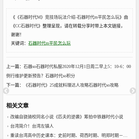
《
《石器时代M》竞技场玩法介绍-石器时代m平民怎么玩
》由
《
CC石器时代
》整理呈现，请在转载分享时带上本文链接，
谢谢！
关键词：
石器时代m平民怎么玩
上一篇：
石器so石器时代私服2020年12月1日周二早上5：10-6：00
例行维护更新预告？石器时代so积分
下一篇：
《石器时代》25成就料理达人攻略石器时代so攻略
相关文章
改编自骁骑校同名小说《匹夫的逆袭》筹拍中铁器时代小说
台湾简介！台湾左镇人
重读台湾高中历史课本：史前时期、荷西时期、明郑时期－事件年表2022年10月25日台湾左镇人