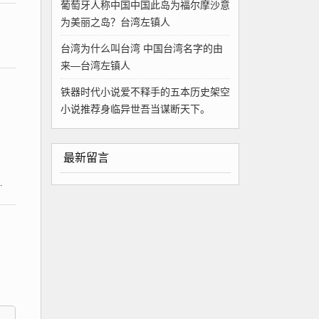
葡萄牙人称中国中国此岛为福尔摩沙意
为美丽之岛？台湾左镇人
台湾为什么叫台湾 中国台湾名字的由
来—台湾左镇人
铁器时代小说爱不释手的五本历史架空
小说推荐身临异世吾当谋断天下。
最新留言