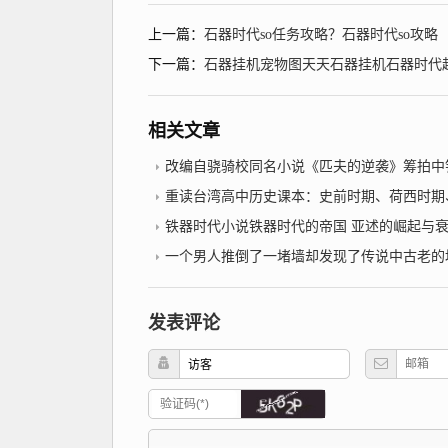
上一篇：
石器时代so任务攻略？石器时代so攻略
下一篇：
石器挂机宠物图天天石器挂机石器时代起源
相关文章
改编自骁骑校同名小说《匹夫的逆袭》筹拍中铁
重读台湾高中历史课本：史前时期、荷西时期、明郑时期－事件年表2022年10月
铁器时代小说铁器时代的帝国 亚述的崛起与
一个男人推倒了一堵墙却发现了传说中古老的地下城市？铁
发表评论