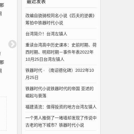
最近发表
那
同
改编自骁骑校同名小说《匹夫的逆袭》
筹拍中铁器时代小说
台湾简介！台湾左镇人
重读台湾高中历史课本：史前时期、荷
西时期、明郑时期－事件年表2022年
初
10月25日台湾左镇人
那
铁器时代 · （南诏德化碑）2022年10
同
月25日
铁器时代小说铁器时代的帝国 亚述的
崛起与衰落
福建清流：值得投资的地方台湾左镇人
一个男人推倒了一堵墙却发现了传说中
古老的地下城市？铁器时代小说