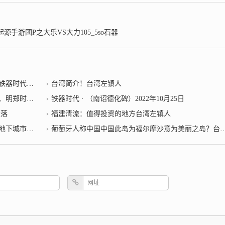
手游团P之大乐VS大力105_5so石器
器时代小说
台湾简介！台湾左镇人
25日台湾左镇人
铁器时代 · （南诏德化碑）2022年10月25日
衰落
福建清流：值得投资的地方台湾左镇人
器时代小说
葡萄牙人称中国中国此岛为福尔摩沙意为美丽之岛？台湾左镇人