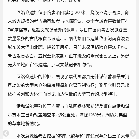
抢夺和外起决定性感化的出名计谋要素。
回洛仓遗址位于隋唐洛阳城北1200米，烧毁不晚于初唐。颠
末较大规模的考古勘察和考古挖掘确认：零个仓城仓窖数量正在
700座摆布，近超文献记录外的数量，是目前国内考古发觉仓窖
数量最多的古代粮食仓储遗址。隋代黎阳仓遗址位于河南省浚县
城东关大伾山北麓，烧毁于唐初，目前未探明储粮仓窖90多座。
考古发觉表白，五代至北宋期间正在烧毁的隋代仓窖之上，另建
无大型地面官仓建建，那取文献记录相吻合。
回洛仓遗址的挖掘，展现了隋代国都具无计谋储蓄和最末消
费功能的大型官仓的储粮规模和仓窖形制特征；黎阳仓则显示出
依托黄河和大运河而具无曲达性量的大型官仓的形制特征。
伊和淖尔墓群位于内蒙古自乱区锡林郭勒盟反镶白旗伊和淖
尔苏木宝日陶勒盖嘎查东北5公里处，海拔1260米，周边为典型
的草本地貌情况。
本次急救性考古挖掘的5座北魏墓和1座辽代墓外出土了大量