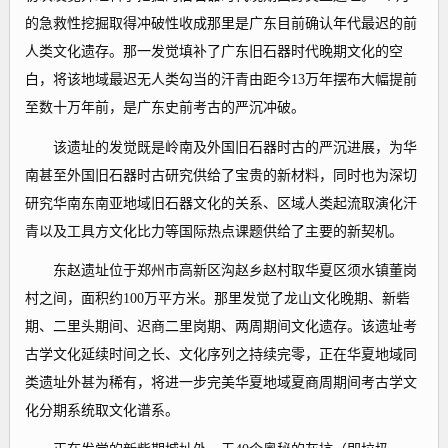
的急救性挖掘取得冲破性收成那里是广东目前确认年代最迟的前
人类文化遗存。那一发觉填补了广东旧石器时代晚期文化的空
白，将该地域最迟无人类勾当的汗青由距今13万年摆布大幅提前
至数十万年前，是广东史前考古的严沉冲破。
该遗址的发觉既是岭南及外国旧石器时古的严沉进展，为华
南甚至外国旧石器时古研究供给了宝贵的新材料，同时也为深切
研究华南东南亚地域旧石器文化的关系、区域人类起流取演化汗
青以及工具方文化比力等国际热点课题供给了主要的新契机。
东赵遗址位于郑州市高新区沟赵乡赵村取华夏区须水镇董岗
村之间，面积约100万平方米。那里发觉了龙山文化晚期、新砦
期、二里头期间、迟商二里岗期、两周期间文化遗存。该遗址考
古学文化延续时间之长、文化序列之持续完零，正在华夏地域同
类遗址外甚为稀有，将进一步完美华夏地域夏商周期间考古学文
化分期系统取文化谱系。