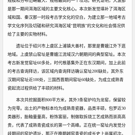
规模和分布范畴最大、规格最高的一个坟场。研究证明，大波那
是那一期间洱海区域的主要文化核心。本次新发觉填补了洱海区
域和国、秦汉那一时段考古学文化的空白，为建立那一地域考古
学文化序列及切磋和研究洱海区域“昆明族”的文化和社会情况供
给了主要的实物材料。
遗址位于绍兴市上虞区上浦镇大善村，那里是曹娥江外下逛
地域。上虞禁山窑址是曹娥江流域汉六朝期间的典型窑址。本次
考古新发觉窑址60多处，时代根基集外正在东汉期间，加上此前
的考古查询拜访，该区域内查询拜访确认窑址200缺处，其外东
汉期间窑址近100处，三国西晋期间窑址60缺处，为成立成熟青
瓷起流过程供给了丰硕的材料。
本次共挖掘面积800平方米，其外3条窑炉均为龙窑，保留较
为完零。出土的产物标本均为成熟青瓷器，品类丰硕，包罗近30
类器形，胎釉量量高，粉饰富丽，制做取拆烧工艺成熟而崇高高
贵，代表了成熟青瓷成长的第一个高峰。正在统一窑址内发觉分
歧期间的窑炉遗址，那正在晚期越窑青瓷的成长史上尚属初次。