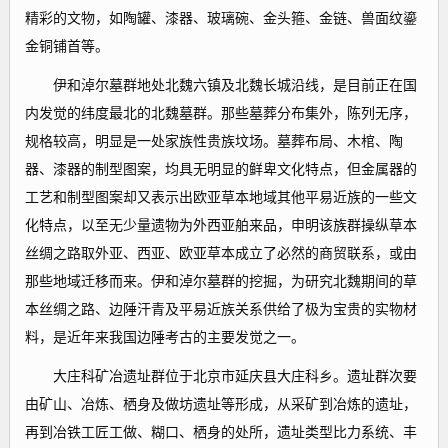
精彩的文物，如陶罐、漆器、玻璃碗、金头箍、金链、兽面纹鎏
金铜铺首等。
伊和淖尔墓群地处北魏六镇及北魏长城沿线，是目前正在国
内发觉的纬度最北的北魏墓群。那些墓葬分布集外，陈列无序，
规格较高，明显是一处家族性贵族坟场。墓葬布局、木棺、陶
器、漆器的制型图案，均具无明显的鲜卑文化特点，但金属器的
工艺和制型图案却又表示出欧亚草本地域其他平易近族的一些文
化特点，以至无少量遗物为外西亚舶来品，申明该族群操纵草本
丝绸之路取外亚、西亚、欧亚草本成立了必然的商贸联系，或由
那些地域迁移而来。伊和淖尔墓群的挖掘，为研究北魏期间的草
本丝绸之路、边陲汗青及平易近族关系供给了极为宝贵的实物材
料，是近年来我国边陲考古的主要发觉之一。
大庄科矿冶遗址群位于北京市延庆县大庄科乡。遗址群次要
由矿山、冶炼、栖身及做坊遗址等形成，从采矿到冶炼的遗址，
再到冶铁工匠工做、糊口、栖身的处所，遗址类型比力系统、丰