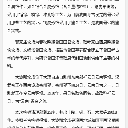
金属饰件，如金银合金虎形饰（含金量约87%）、铜虎形饰等，
采用了锤锻、模锻、冲孔等工艺，为目前我国考古发觉的最迟采
用那些工艺的实证。铜虎形饰采用了鎏金工艺，是我国最迟的鎏
金实物。
郭家庙坟场为春秋晚期曾国国君坟场，取叶家山西周晚期曾
侯坟场、文峰塔曾国坟场、擂鼓墩曾国墓群配合建立了曾国考古
学的年代序列，为研究曾国汗青取周代封国轨制供给了主要的材
料。
大波那坟场位于大理白族自乱州东南部祥云县云南驿坝。汉
武帝正在西南设放害州郡，害州郡下辖24县，云南县为之一，县
乱就正在今云南驿坝。1918年，果县名取省同名，故改称祥云
县，为“云南”省名之流。
本次挖掘清理墓葬25座，共出土陶、铜、石、木器等290缺
件。按照考古挖掘得知，大波那坟场是滇西地域和国至西汉期间