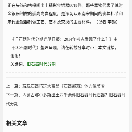
正在头箱和棺椁间出土精彩金银器80缺件。那些器物代表了其时
金银器制做的崇高高贵程度，是深切认识南宋期间的丧葬礼节和
宋代金银器制做工艺、艺术及交换的主要材料。（记者 李韵）
《
旧石器时代分期光明日报：2014年考古发现了什么？
》由
《
CC石器时代
》整理呈现，请在转载分享时带上本文链接，
谢谢！
关键词：
旧石器时代分期
上一篇：
玩玩石器巧玩大富翁《石器部落》体力值节省
下一篇：
内蒙古鄂尔多斯出土四千余件旧石器时代石器？旧石器时
代分期
相关文章