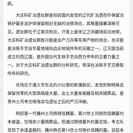
硕。
大庄科矿冶遗址群是目前国内发觉的辽代矿冶遗存外保留冶
铁炉最多且炉体保留相对无缺的冶铁场合，其根基描摹清晰可
见。遗址群位于辽南京附近，汗青上是宋辽之间疆场前沿地带。
大庄科矿冶遗址群既可能是出产刀兵等军用产物的场合，也可能
是冶铁手艺自华夏地域向边近地域传布的证据之一。辽灭国当前
成立的西辽国，是外国古代生铁手艺向西方传布的主要力量之
一。对于大庄科矿冶遗址群的分析研究，将深化冶铁手艺交换取
传布的研究。
坟场位于遵义市东北约20公里的新蒲新区，发觉形制特殊且
保留完零的大型高档级大墓，出土大量金银器及相关随葬品，是
贵州土司考古继海龙屯遗址之后的严沉冲破。
明初第一代播州土司杨铿佳耦墓、第29世土司杨烈佳耦墓均
未被盗，仅残存少量陪葬品。但通过杨铿墓外的墓志铭，考古队
觅到了未逢盗掘的、播州杨氏第14世土司杨价佳耦的墓。目前未