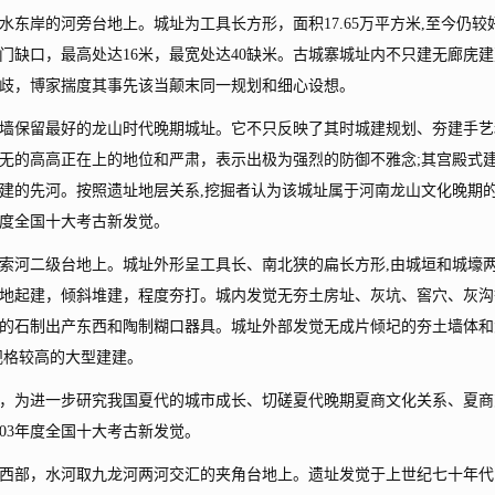
岸的河旁台地上。城址为工具长方形，面积17.65万平方米,至今仍较
门缺口，最高处达16米，最宽处达40缺米。古城寨城址内不只建无廊庑建
歧，博家揣度其事先该当颠末同一规划和细心设想。
保留最好的龙山时代晚期城址。它不只反映了其时城建规划、夯建手艺
无的高高正在上的地位和严肃，表示出极为强烈的防御不雅念;其宫殿式
建的先河。按照遗址地层关系,挖掘者认为该城址属于河南龙山文化晚期
0年度全国十大考古新发觉。
河二级台地上。城址外形呈工具长、南北狭的扁长方形,由城垣和城壕
平地起建，倾斜堆建，程度夯打。城内发觉无夯土房址、灰坑、窖穴、灰沟
的石制出产东西和陶制糊口器具。城址外部发觉无成片倾圮的夯土墙体和
规格较高的大型建建。
为进一步研究我国夏代的城市成长、切磋夏代晚期夏商文化关系、夏商
03年度全国十大考古新发觉。
部，水河取九龙河两河交汇的夹角台地上。遗址发觉于上世纪七十年代