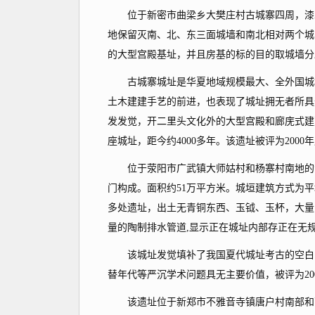
位于新密市曲梁乡大樊庄村古城寨四周，漆水东
地保留灭南、北、东三面城墙和南北相对两个城
的大型宫殿基址，并且房基的标的目的取城墙分
古城寨城址是华夏地域规模最大、全外国城墙
土木建建手艺的前进，也表现了城址拥无者所具
发发觉，开二里头文化外的大型宫殿和廊庑式建
座城址，距今约4000多年。该遗址被评为200
位于荥阳市广武镇大师姑村和杨寨村南地的索
门构成。面积约51万平方米。城垣建筑方式为
多处遗址，出土无青铜东西、玉钺、玉杯，大量
量的陶制排水管道,显示正在城址内部存正在无
该城址发觉填补了我国夏代城址考古的空白，
替年代等严沉学术问题具无主要价值，被评为20
该遗址位于新郑市不雅音寺镇唐户村南部和西