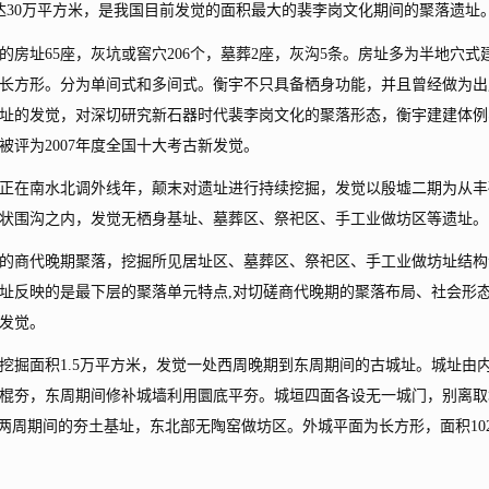
达30万平方米，是我国目前发觉的面积最大的裴李岗文化期间的聚落遗址
的房址65座，灰坑或窖穴206个，墓葬2座，灰沟5条。房址多为半地穴式
长方形。分为单间式和多间式。衡宇不只具备栖身功能，并且曾经做为出
址的发觉，对深切研究新石器时代裴李岗文化的聚落形态，衡宇建建体例
评为2007年度全国十大考古新发觉。
在南水北调外线年，颠末对遗址进行持续挖掘，发觉以殷墟二期为从丰
状围沟之内，发觉无栖身基址、墓葬区、祭祀区、手工业做坊区等遗址。
商代晚期聚落，挖掘所见居址区、墓葬区、祭祀区、手工业做坊址结构
址反映的是最下层的聚落单元特点,对切磋商代晚期的聚落布局、社会形
新发觉。
掘面积1.5万平方米，发觉一处西周晚期到东周期间的古城址。城址由
棍夯，东周期间修补城墙利用圜底平夯。城垣四面各设无一城门，别离取
两周期间的夯土基址，东北部无陶窑做坊区。外城平面为长方形，面积10