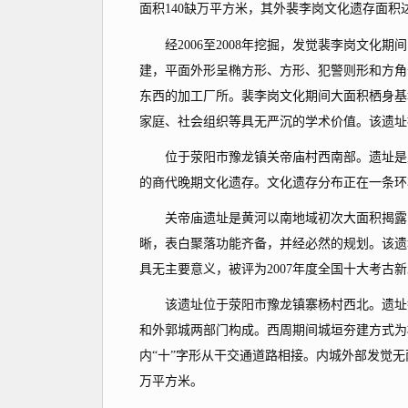
面积140缺万平方米，其外裴李岗文化遗存面积
经2006至2008年挖掘，发觉裴李岗文化期间
建，平面外形呈椭方形、方形、犯警则形和方角
东西的加工厂所。裴李岗文化期间大面积栖身基
家庭、社会组织等具无严沉的学术价值。该遗址被
位于荥阳市豫龙镇关帝庙村西南部。遗址是正
的商代晚期文化遗存。文化遗存分布正在一条环
关帝庙遗址是黄河以南地域初次大面积揭露的
晰，表白聚落功能齐备，并经必然的规划。该遗
具无主要意义，被评为2007年度全国十大考古
该遗址位于荥阳市豫龙镇寨杨村西北。遗址挖
和外郭城两部门构成。西周期间城垣夯建方式为
内“十”字形从干交通道路相接。内城外部发觉无
万平方米。