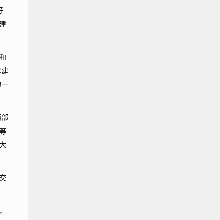
好
建
和
建建
的一
两部
等
大
交
，