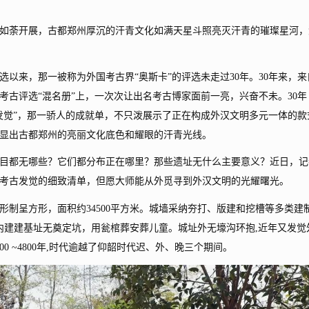
荼开展，古都郑州厚沉的汗青文化如满天星斗照亮灭汗青的璀璨星河，
以来，那一被称为外国考古界“奥斯卡”的评选未走过30年。30年来，来
考古评选“混名册”上，一次次让出名考古博家面前一亮，兴奋不未。30年
新发觉”，那一骄人的成就单，不只泼展示了正在构成外汉文明多元一体的款
显出古都郑州的亮丽文化底色和耀眼的汗青光线。
目都无哪些？它们都分布正在哪里？那些遗址无什么主要意义？近日，记
考古发觉的细致清单，但愿大师能从外觅寻到外汉文明的光耀曙光。
呈方形，面积约34500平方米。城墙采纳夯打、版建和挖槽等多类建
城内建建基址无奠定坑，用瓮棺葬安葬儿童。城址外无壕沟环抱,近年又发觉
0 ~4800年,时代逾越了仰韶时代迟、外、晚三个期间。