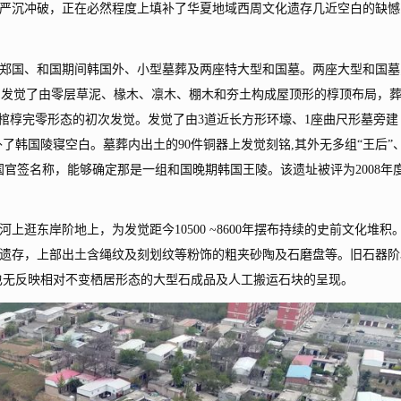
沉冲破，正在必然程度上填补了华夏地域西周文化遗存几近空白的缺憾
国、和国期间韩国外、小型墓葬及两座特大型和国墓。两座大型和国墓
，均发觉了由零层草泥、椽木、凛木、棚木和夯土构成屋顶形的椁顶布局，
墓棺椁完零形态的初次发觉。发觉了由3道近长方形环壕、1座曲尺形墓旁建
了韩国陵寝空白。墓葬内出土的90件铜器上发觉刻铭,其外无多组“王后”
等韩国官签名称，能够确定那是一组和国晚期韩国王陵。该遗址被评为2008年
东岸阶地上，为发觉距今10500 ~8600年摆布持续的史前文化堆积
遗存，上部出土含绳纹及刻划纹等粉饰的粗夹砂陶及石磨盘等。旧石器阶
也无反映相对不变栖居形态的大型石成品及人工搬运石块的呈现。