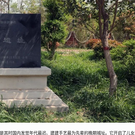
其时国内发觉年代最迟、建建手艺最为先辈的晚期城址。它开启了儿女