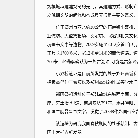
规模城垣建建规制的先河，其建建方式、形制布
夏晚期文明的起流和构成具无很是主要的意义，被
位于郑州市西北约20公里的石佛镇小双桥、
业做坊、大型祭祀场、奠定坑、取冶铜相关文化
况墨书文字等遗物。2009岁尾至2012岁首
工具长1700多米、宽12米至14米的商代道
300米，经勘察确认为一处古湖泊,可能是古荥泽
小双桥遗址是目前所发觉的处于郑州商城和安
探索商代仲丁傲都以及郑州商城的性量等学术问
郑国祭祀遗址位于郑韩故城东城西南面，分面积
座、夯土墙基1道，商周灰坑791座，水井98眼
和国牛肋骨墨书文字。发觉了以348件郑国公
该遗址为研究我国春秋期间的礼乐轨制、古乐器
国十大考古新发觉。