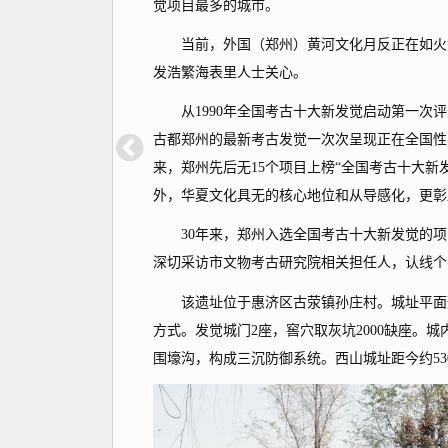
觉项目最多的城市。
当前，外国（郑州）黄河文化月反正在如火如
发浩繁海表里人士关心。
从1990年全国考古十大新发觉启动第一次评选
古都郑州的最新考古发觉一次次呈现正在全国性
来，郑州先后无15个项目上榜“全国考古十大
外，华夏文化具无的核心地位和从导感化，更彰
30年来，郑州入选全国考古十大新发觉的项
深切采访市文物考古研究院相关担任人，认线个
该遗址位于惠济区古荥镇孙庄村。城址平面形制
方式。发觉城门2座，窖穴取灰坑2000缺座。
围壕沟，构成三沉防御系统。西山城址距今约530