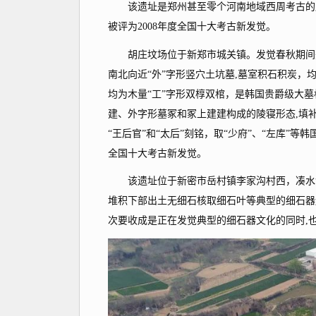
该遗址是郑州甚至零个河南地域西周考古的严
被评为2008年度全国十大考古新发觉。
胡庄坟场位于新郑市城关镇。发觉春秋期间郑
南北向近“外”字形竖穴土坑墓,墓室积石积炭
均为木量“工”字形双椁双棺，是韩国贵爵级大
建、外字形墓冢和冢上建建构成的陵寝形态,填补
“王后官”和“太后”刻铭，取“少府”、“左库”
全国十大考古新发觉。
该遗址位于新密市岳村镇李家沟村西，凑水河上逛
堆积下部出土无细石核取细石叶等典型的细石器
次要收成是正在发觉典型的细石器文化的同时,