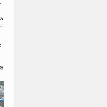
，
为
葬具
、
度
。
段