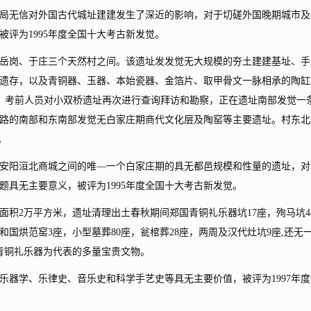
局无信对外国古代城址建建发生了深近的影响，对于切磋外国晚期城市及
评为1995年度全国十大考古新发觉。
岳岗、于庄三个天然村之间。该遗址发发觉无大规模的夯土建建基址、手
遗存，以及青铜器、玉器、本始瓷器、金箔片、取甲骨文一脉相承的陶缸
年月，考前人员对小双桥遗址再次进行查询拜访和勘察，正在遗址南部发觉一
路。道路的南部和东南部发觉无白家庄期商代文化层及陶窑等主要遗址。村东北
。
阳洹北商城之间的唯―一个白家庄期的具无都邑规模和性量的遗址，对
题具无主要意义，被评为1995年度全国十大考古新发觉。
2万平方米，遗址清理出土春秋期间郑国青铜礼乐器坑17座，殉马坑4
，和国烘范窑3座，小型墓葬80座，瓮棺葬28座，两周及汉代灶坑9座,还无
室青铜礼乐器为代表的多量宝贵文物。
学、乐律史、音乐史和科学手艺史等具无主要价值，被评为1997年度