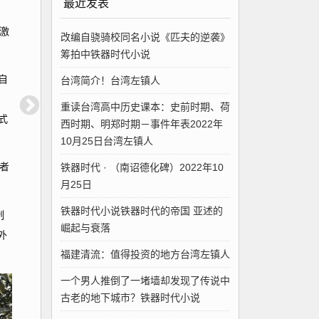
最近发表
激
改编自骁骑校同名小说《匹夫的逆袭》
筹拍中铁器时代小说
自
台湾简介！台湾左镇人
重读台湾高中历史课本：史前时期、荷
式
西时期、明郑时期－事件年表2022年
10月25日台湾左镇人
铁器时代 · （南诏德化碑）2022年10
者
月25日
铁器时代小说铁器时代的帝国 亚述的
制
崛起与衰落
外
福建清流：值得投资的地方台湾左镇人
一个男人推倒了一堵墙却发现了传说中
古老的地下城市？铁器时代小说