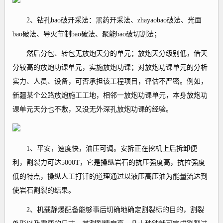
2、钻孔bao破开采法：黑药开采法、zhayaobao破法、光面
bao破法、导火节制bao破法、聚能bao破切割法；
然后分包、转包无放炮天分的单元；放炮天分级别低，借天
分较高的放炮功课单元，实施放炮功课；对放炮功课单元的分析
实力、人员、设备，可否承担该工程项目，评估不严密。例如，
新疆某个公路放炮施工工地，相邻一放炮功课单元，本身放炮功
课单元天分也不敷，又没无外深孔放炮功课的经验。
1、平安，速度快，油压可调。安拆正在挖机上后拆卸便
利，割裂力可达5000T，它是操纵岩石的抗压强度高，抗拉强度
低的特点，操纵人工打钎的道理通过以液压高压油为能量流达到
使岩石割裂的结果。
2、机载静爆配备能够事后切确地确定割裂标的目的，割裂