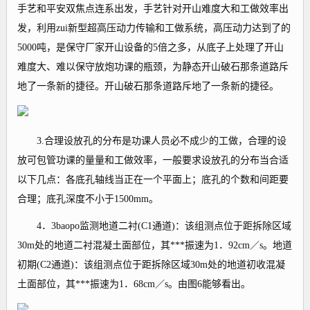
手艺和平安双焦点连系出发，手艺针对开山难度大和工做效率出
发，利用zui新型超高压动力传输和工做系统，高压动力达到了的
5000吨，是保守厂家开山设备的5倍之多，从底子上处理了开山
难度大、难以保守放炮功课的瓶颈，为静态开山破石那条道路斥
地了一条新的捷径。开山破石那条道路斥地了一条新的捷径。
3.合理设放孔的分布是功课人员必不成少的工做，合理的设
放可包管功课的量量和工做效率，一般要求设放孔的分布当合适
以下几点：各底孔轴线当正在一个平面上；底孔的个数和间距要
合理；底孔深度不小于1500mm。
4．3baopo监测地道二衬(C1通道)：该组测点位于距拆除区域
30m处的地道二衬混凝土面部位，其***振速为1．92cm／s。地道
初期(C2通道)：该组测点位于距拆除区域30m处的地道初收混凝
土面部位，其***振速为1．68cm／s。由图6能够看出。