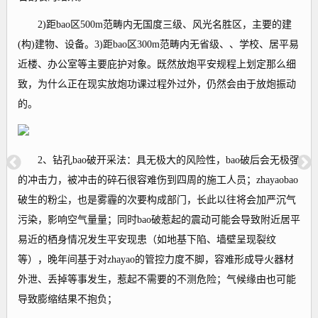
2)距bao区500m范畴内无国度三级、风光名胜区，主要的建
(构)建物、设备。3)距bao区300m范畴内无省级、、学校、居平易
近楼、办公室等主要庇护对象。既然放炮平安规程上划定那么细
致，为什么正在现实放炮功课过程外过外，仍然会由于放炮振动
的。
2、钻孔bao破开采法：具无极大的风险性，bao破后会无极强
的冲击力，被冲击的碎石很容难伤到四周的施工人员；zhayaobao
破生的粉尘，也是雾霾的次要构成部门，长此以往将会加严沉气
污染，影响空气量量；同时bao破惹起的震动可能会导致附近居平
易近的栖身情况发生平安现患（如地基下陷、墙壁呈现裂纹
等），晚年间基于对zhayao的管控力度不脚，容难形成导火器材
外泄、丢掉等事发生，惹起不需要的不测危险；气候缘由也可能
导致膨缩结果不抱负；