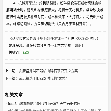
4、机械开采法：挖机破裂锤，粉碎坚软岩石或者高强度钢
筋混凝土时，锤头和衬板磨损大，花费金属材料多，常常改换难
磨损件需用较多补缀时间，成本和效率上大打扣头，花费出产成
本。绳锯切割法，方盘锯切割法（只合用于型材开采）；
《
延安市甘泉县液压劈石器多少钱一台
》由《
CC石器时代
》
整理呈现，请在转载分享时带上本文链接，谢谢！
关键词：
石器
上一篇：
安康竖井凿石器矿山碎石顶管开挖方案
下一篇：
杂志精选丨旧石器时代的“文凭”
相关文章
html5小游戏攻略_h5小游戏玩法？天空石器官网