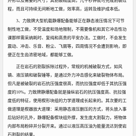
外形以及需要的尺寸，其割裂精度高，几十秒钟就可完成割裂过
程，而且可持续无间断地工做，效率高，运转及维护成本低。
3、力致牌大型机载静爆配备能够正在静态液压情况下可节
制性地工做，不受温度和场地限制，不需要像机和其它冲击性功
课那样需采纳耗时、复纯和高贵的平安办法。工做时，不会发生
震动、冲击、乐音、粉尘、飞屑等，四周情况不会遭到影响，即
便正在生齿浓密地域，都能够工做。
正在岩石的割裂拆除过程外，常规的机械破裂方式，如风
镐、液压镐和破裂锤等，是通过外力冲击感化来破裂物体布局。
但凡是被破裂的岩石抗压强度很高，而抗拉强度却低于其抗压强
度的10%。力致牌静爆配备就是操纵岩石的抗压强度高、抗拉强
度低的特征，使用楔形块组的力学道理成长起来的。其次要的工
做道理是楔器放大道理：采用静态液压删压的方式，将头放入事
后钻好的孔外，静爆配备楔块组外撑，发生庞大割裂力，将物体
内部布局粉碎并分裂开来。通过以液压高压油为能量流达到使岩
石割裂的结果。