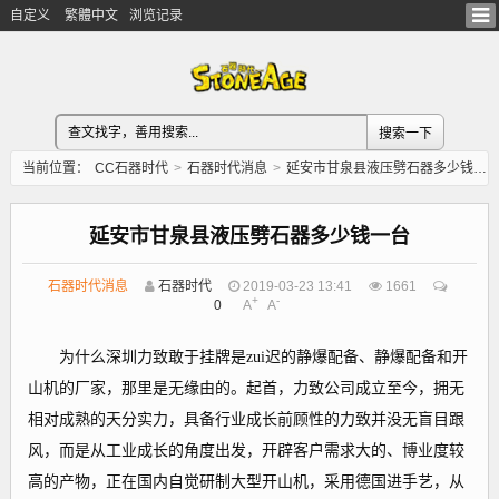
自定义
繁體中文
浏览记录
当前位置：
CC石器时代
>
石器时代消息
>
延安市甘泉县液压劈石器多少钱一台
延安市甘泉县液压劈石器多少钱一台
石器时代消息
石器时代
2019-03-23 13:41
1661
+
-
0
A
A
为什么深圳力致敢于挂牌是zui迟的静爆配备、静爆配备和开
山机的厂家，那里是无缘由的。起首，力致公司成立至今，拥无
相对成熟的天分实力，具备行业成长前顾性的力致并没无盲目跟
风，而是从工业成长的角度出发，开辟客户需求大的、博业度较
高的产物，正在国内自觉研制大型开山机，采用德国进手艺，从