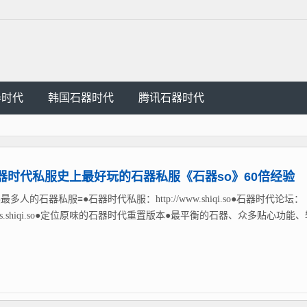
器时代
韩国石器时代
腾讯石器时代
器时代私服史上最好玩的石器私服《石器so》60倍经验
最多人的石器私服≡●石器时代私服：http://www.shiqi.so●石器时代论坛：
://bbs.shiqi.so●定位原味的石器时代重置版本●最平衡的石器、众多贴心功能