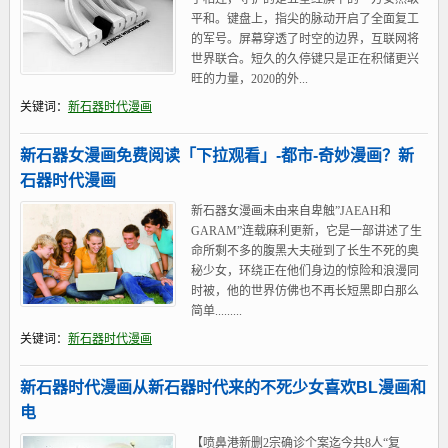
平和。键盘上，指尖的脉动开启了全面复工
的军号。屏幕穿透了时空的边界，互联网将
世界联合。短久的久停键只是正在积储更兴
旺的力量，2020的外...
关键词：
新石器时代漫画
新石器女漫画免费阅读「下拉观看」-都市-奇妙漫画？新
石器时代漫画
新石器女漫画未由来自卑触”JAEAH和
GARAM”连载麻利更新，它是一部讲述了生
命所剩不多的腹黑大夫碰到了长生不死的奥
秘少女，环绕正在他们身边的惊险和浪漫同
时被，他的世界仿佛也不再长短黑即白那么
简单.........
关键词：
新石器时代漫画
新石器时代漫画从新石器时代来的不死少女喜欢BL漫画和
电
【喷鼻港新删2宗确诊个案迄今共8人“复