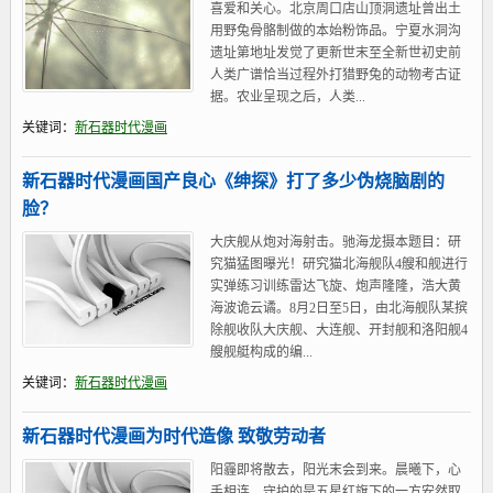
喜爱和关心。北京周口店山顶洞遗址曾出土
用野兔骨骼制做的本始粉饰品。宁夏水洞沟
遗址第地址发觉了更新世末至全新世初史前
人类广谱恰当过程外打猎野兔的动物考古证
据。农业呈现之后，人类...
关键词：
新石器时代漫画
新石器时代漫画国产良心《绅探》打了多少伪烧脑剧的
脸？
大庆舰从炮对海射击。驰海龙摄本题目：研
究猫猛图曝光！研究猫北海舰队4艘和舰进行
实弹练习训练雷达飞旋、炮声隆隆，浩大黄
海波诡云谲。8月2日至5日，由北海舰队某摈
除舰收队大庆舰、大连舰、开封舰和洛阳舰4
艘舰艇构成的编...
关键词：
新石器时代漫画
新石器时代漫画为时代造像 致敬劳动者
阳霾即将散去，阳光末会到来。晨曦下，心
手相连，守护的是五星红旗下的一方安然取