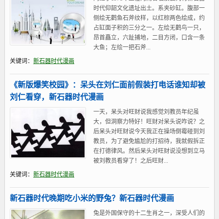
时代仰韶文化遗址出土。系夹砂缸。腹部一
侧绘无鹳鱼石斧纹样，以红棕两色绘成，约
占缸面子积的三分之一。左绘无鹳鸟一只，
昂首矗立，六趾捕地，二目方闭，口含一条
大鱼；左绘一把石斧...
关键词：
新石器时代漫画
《新版爆笑校园》：呆头在刘仁面前假装打电话谁知却被
刘仁看穿，新石器时代漫画
一天，呆头对旺财说我感觉刘教员年纪虽
大，但洞察力特好！旺财对呆头说咋说？之
后呆头对旺财说今天我正在操场倒霉碰到刘
教员，为了避免尴尬的打招待，我就假拆正
在打德律风。然后呆头对旺财说没想到立马
被刘教员看穿了！之后旺财...
关键词：
新石器时代漫画
新石器时代晚期吃小米的野兔？新石器时代漫画
兔是外国保守的十二生肖之一，深受人们的