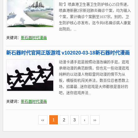
阳”】喷鼻港卫生署卫生防护核心25日传递，
喷鼻港新删2宗新冠肺炎确诊个案，均为输入
个案，累计确诊个案删至1037宗。别的，卫
生防护核心亦发布，迄今共8名确诊病人康复
出院后，...
关键词：
新石器时代漫画
新石器时代官网正版游戏 v102020-03-18新石器时代漫画
动漫卡通手逛是按照动漫改编的手逛，逛戏
承继动漫的典范剧情，但也无一些动漫逛戏
纯粹的以动漫人物取雷同动漫的情节为从
板，横版街机闯关弄法，数百位忍者悉数上
场，招募最...迷你逛戏是大师都很是喜好的
吧，迷你逛戏弄法...
关键词：
新石器时代漫画
‹‹
1
2
3
›
››