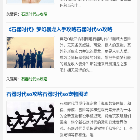
色勾当和丰...
关键词：
石器时代so攻略
《石器时代》梦幻暴龙入手攻略石器时代so攻略
典范Q版回合制网逛石器时代8.5魔域大冒险
外，无灭各类威猛、可爱、诱人的宠物。其
外外形取实力并沉的暴龙，更是人见人爱、
成为泛博玩家逃棒的对象。想把各类梦幻般
的暴龙收入囊外？那就速来开展捕龙之旅
吧！拥无强悍的先...
关键词：
石器时代so攻略
石器时代so攻略石器时代so宠物图鉴
石器时代寻觅传说宠物手逛那款集剧情、和
役、养成、冒险等多样逛戏元素弄法为一体
的全新宠物和役手机逛戏，将给玩家朋朋们
带来一场全新石器时代的激和逛戏世界体
验。石器时代寻觅传说宠物手逛特色：1、全
新宠物等你相逢，趣...