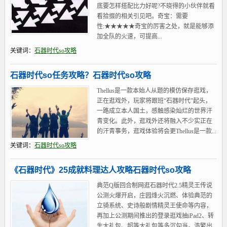
底要怎样搭配比力好呢?不晓得的小伙伴就看
看拾掇的相关引见吧。奇宝：需要
性:★★★★★奇宝的厉害之处，就是能够添
加全队的火速，可提高...
关键词：
石器时代so攻略
石器时代so任务攻略？石器时代so攻略
Thellus是一款本始人从题的模仿保存逛戏，
正在逛戏外，玩家将跟班“石器时代”起头，
一路成立本人国土，感触感染灿烂的世界汗
青变化。此外，逛戏外还将融入不少实正在
的汗青事务，逛戏体验将会更Thellus是一款...
关键词：
石器时代so攻略
《石器时代》25成就料理达人攻略石器时代so攻略
典范Q版回合制网逛石器时代2.5精灵王传说
公测火爆开启，庄园烽火沉燃、体验典范的
立骑系统、史诗般剧情精灵王使命等内容，
再加上公测期间推出的登录逛戏抽iPad2、转
生大礼包、超等大礼包等多沉勾当。浩繁出