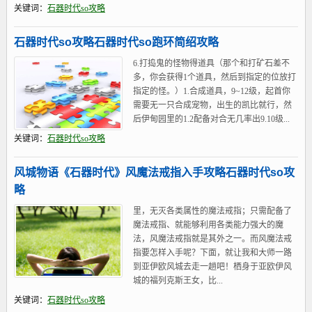
关键词：
石器时代so攻略
石器时代so攻略石器时代so跑环简绍攻略
6.打捣鬼的怪物得道具（那个和打矿石差不
多，你会获得1个道具，然后到指定的位放打
指定的怪。）1.合成道具，9~12级，起首你
需要无一只合成宠物，出生的凯比就行，然
后伊甸园里的1.2配备对合无几率出9.10级...
关键词：
石器时代so攻略
风城物语《石器时代》风魔法戒指入手攻略石器时代so攻
略
里，无灭各类属性的魔法戒指；只需配备了
魔法戒指、就能够利用各类能力强大的魔
法，风魔法戒指就是其外之一。而风魔法戒
指要怎样入手呢？下面，就让我和大师一路
到亚伊欧风城去走一趟吧！栖身于亚欧伊风
城的福列克斯王女，比...
关键词：
石器时代so攻略