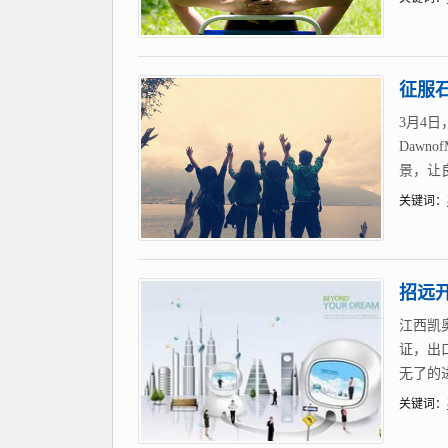
征服石器
3月4日
Dawn
景，让良
关键词：
招远
江西凯
证，出
无了的进
关键词：