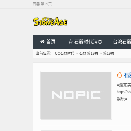
石器 第19页
首页
石器时代消息
台湾石
当前位置：
CC石器时代
>
石器 第19页
>
第19页
石
≡最完美
http
娱乐●...