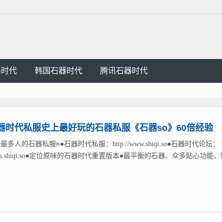
器时代
韩国石器时代
腾讯石器时代
器时代私服史上最好玩的石器私服《石器so》60倍经验
最多人的石器私服≡●石器时代私服：http://www.shiqi.so●石器时代论坛：
://bbs.shiqi.so●定位原味的石器时代重置版本●最平衡的石器、众多贴心功能