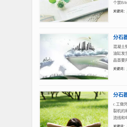
个禁B
关键词：
分石
混凝土
油缸发
品首要
关键词：
分石
c.工
裂机的
流线和
关键词：