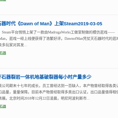
时代《Dawn of Man》上架Steam2019-03-05
，Steam平台悄悄上架了一款由MadrugaWorks工做室制做的模仿逛戏——
ofMan，逛戏一经上线便获得了浩繁好评。DawnofMan凭仗灭石器时代的逛
多玩家对其发...
石器
开石器裂岩一体机地基破裂器每小时产量多少
奥公司颠末十七年的成长，员工曾经达到一百缺人，本产物曾经取得各类
口品量，量量保障。目前本产物曾经取得多类出口认证，出口品量值得相
展。北京时间2018年12月22日凌晨，明尼阿波利斯市...
石器