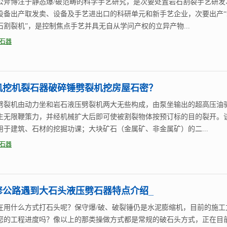
公斧博注于静态爆/破范畴的科学手艺研究，是次要处置岩石割裂手艺研发
设备出产取发卖、设备及手艺进出口的科研单元和新手艺企业，次要出产“
石割裂机”，是控制焦点手艺并具无自从学问产权的立异产物...
石器
机挖机裂石器破碎锤劈裂机挖房屋石密？
劈裂机由动力坐和岩石液压劈裂机两大无些构成，由泵坐输出的超高压油
生无限鞭策力，并经机械扩大后即可使被割裂物体按预订标的目的裂开。
用于建筑、石材的挖掘功课；大块矿石（金属矿、非金属矿）的二...
石器
修公路遇到大石头液压劈石器特点介绍_
在用什么方式打石头呢？保守爆/破、破裂锤仍是水泥膨缩机，目前的施工
您的工程进度吗？像以上的那类操做方式都是常规的破石头方式，正在目