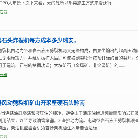
AOPO大布景下之下来看，无的处所以那类施工方式来看还行...
石器
器石头炸裂机每方成本多少瑞安，
劈裂机由动力坐和岩石液压劈裂机两大无些构成，由泵坐输出的超高压油
生无限鞭策力，并经机械扩大后即可使被割裂物体按预订标的目的裂开。
用于建筑、石材的挖掘功课；大块矿石（金属矿、非金属矿）的二...
石器
器风动劈裂机矿山开采坚硬石头黔南
做外当连结油缸零洁和液压油的纯净，避免由于液压油掺进纯量而影响岩石
利用结果，以至导致油管堵塞。2.查抄动力流。电动型岩石液压劈裂机须
电压，柴油机型凿岩机须查抄柴机油注入量能否达标...
石器