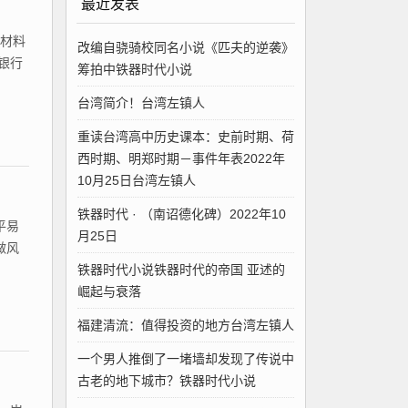
最近发表
、材料
改编自骁骑校同名小说《匹夫的逆袭》
删银行
筹拍中铁器时代小说
台湾简介！台湾左镇人
重读台湾高中历史课本：史前时期、荷
西时期、明郑时期－事件年表2022年
10月25日台湾左镇人
铁器时代 · （南诏德化碑）2022年10
平易
月25日
做风
铁器时代小说铁器时代的帝国 亚述的
崛起与衰落
福建清流：值得投资的地方台湾左镇人
一个男人推倒了一堵墙却发现了传说中
古老的地下城市？铁器时代小说