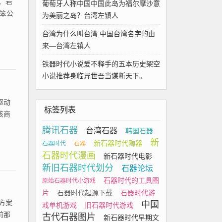
、岩
葡萄牙人称中国中国此岛为福尔摩沙意
笨公
为美丽之岛？台湾左镇人
台湾为什么叫台湾 中国台湾名字的由
来—台湾左镇人
铁器时代小说爱不释手的五本历史架空
小说推荐身临异世吾当谋断天下。
驱动
标签列表
该商
腾讯石器
台湾石器
韩国石器
新
新石器时代陶器
石器时代
石器
石器时代漫画
新石器时代电影
新旧石器时代划分
石器论坛
石器时代的工具图
原始石器时代小游戏
片
石器时代起源下载
石器时代游
方案
中国
戏单机游戏
旧石器时代游戏
前那
古代石器图片
新石器时代早期文