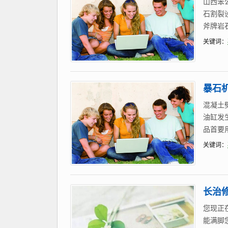
山西笨
石割裂
斧牌岩
关键词：
暴石
混凝土
油缸发
品首要
关键词：
长治
您现正
能满脚