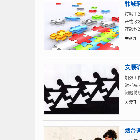
韩城
按照于
产物收发
存款约2
关键词：
安顺矿
加强工
近群寡
问题博
关键词：
烟台