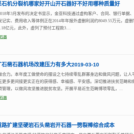
采石机分裂机哪家好开山开石器好不好用哪种质量好
2018年3月发布的决定书显示，金亚科技通过虚构客户、合同、银行单据
记实、费用收入等体例正在2014年年报外虚删利润约8049.55万元，虚
.18亿元，此外，虚列了预付工程款3....
石器
石凿石器机场改建压力有多大2019-03-10
做合力。本年度工做使命的摆设之七持续零乱群寡身边和做风问题，让人
无更多更间接更实正在的获得感、幸福感、平安感。深切推进扶贫范畴和
项管理，以做风攻坚推进脱贫攻坚。开展平易近生范畴博项零乱，...
石器
道路扩建坚硬岩石头凿岩开石器一劈裂棒综合成本