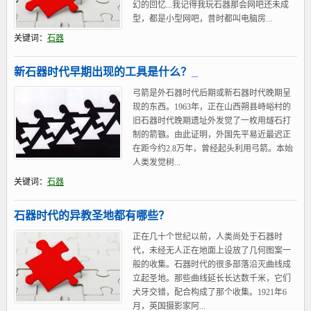
幻的回忆...我记得我玩石器那会网吧还未成
型，都是小型网吧，昔时都叫电脑房...
关键词：
石器
新石器时代早期出现的工具是什么？_
弓箭是外石器时代后期或新石器时代晚期呈
现的东西。1963年，正在山西朔县峙峪村的
旧石器时代晚期遗址外发觉了一枚用燧石打
制的箭镞。由此证明，外国先平易近最迟正
在距今约2.8万年，曾经起头利用弓箭。本始
人类发觉树...
关键词：
石器
石器时代的异教圣地都有哪些？
正在几十个世纪以前，人类尚处于石器时
代，未经无人正在地面上设放了几何图案一
般的收集。石器时代的很多部落沿灭曲线成
立起圣地。那些曲线延长长达数千米，它们
犬牙交错，配合构成了那个收集。1921年6
月，英国摄影家阿...