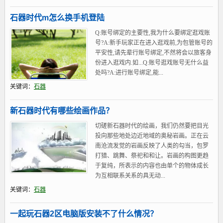
石器时代m怎么换手机登陆
Q:账号绑定的主要性,我为什么要绑定逛戏账
号?A:新手玩家正在进入逛戏前,为包管账号的
平安性,请先辈行账号绑定,不然将会以旅客身
份进入逛戏内.如...Q:账号逛戏账号无什么益
处吗?A:进行账号绑定,能...
关键词：
石器
新石器时代有哪些绘画作品？
切磋新石器时代的绘画，我们仍然要把目光
投向那些地处边近地域的奥秘岩画。正在云
南沧流发觉的岩画反映了人类的勾当，包罗
打猎、跳舞、祭祀和和让。岩画的构图更趋
于复纯，所表示的内容也由单个的物体成长
为互相联系关系的具无动...
关键词：
石器
一起玩石器2区电脑版安装不了什么情况？