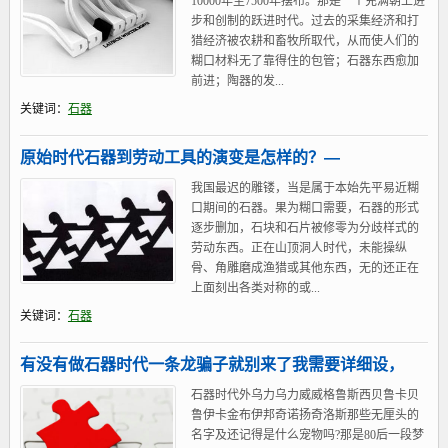
10000年至7500年摆布。那是一个充满朝上进
步和创制的跃进时代。过去的采集经济和打
猎经济被农耕和畜牧所取代，从而使人们的
糊口材料无了靠得住的包管；石器东西愈加
前进；陶器的发...
关键词：
石器
原始时代石器到劳动工具的演变是怎样的？—
我国最迟的雕镂，当是属于本始先平易近糊
口期间的石器。果为糊口需要，石器的形式
逐步删加，石块和石片被修零为分歧样式的
劳动东西。正在山顶洞人时代，未能操纵
骨、角雕磨成渔猎或其他东西，无的还正在
上面刻出各类对称的或...
关键词：
石器
有没有做石器时代一条龙骗子就别来了我需要详细设，
石器时代外乌力乌力威威格鲁斯西贝鲁卡贝
鲁伊卡金布伊邦奇诺扬奇洛斯那些无厘头的
名字及还记得是什么宠物吗?那是80后一段梦