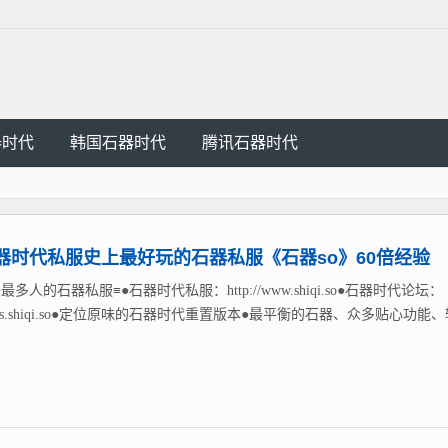
器时代
韩国石器时代
腾讯石器时代
器时代私服史上最好玩的石器私服《石器so》60倍经验
最多人的石器私服≡●石器时代私服：http://www.shiqi.so●石器时代论坛：
://bbs.shiqi.so●定位原味的石器时代重置版本●最平衡的石器、众多贴心功能