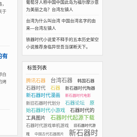
葡萄牙人称中国中国此岛为福尔摩沙意
路，
为美丽之岛？台湾左镇人
关于
台湾为什么叫台湾 中国台湾名字的由
来—台湾左镇人
铁器时代小说爱不释手的五本历史架空
小说推荐身临异世吾当谋断天下。
的有
标签列表
卵白
台湾石器
腾讯石器
韩国石器
的烤
石器时代
石器
新石器时代陶器
新石器时代漫画
新石器时代电影
石器论坛
原
新旧石器时代划分
始石器时代小游戏
石器时代的
石器时代起源下载
工具图片
石器时代游戏单机游戏
旧石器时代游
新石器时
戏
中国古代石器图片