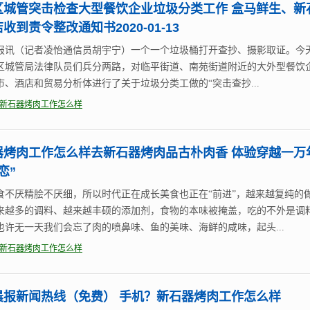
区城管突击检查大型餐饮企业垃圾分类工作 盒马鲜生、新
收到责令整改通知书2020-01-13
报讯（记者凌怡通信员胡宇宁）一个一个垃圾桶打开查抄、摄影取证。今
区城管局法律队员们兵分两路，对临平街道、南苑街道附近的大外型餐饮
市、酒店和贸易分析体进行了关于垃圾分类工做的“突击查抄...
新石器烤肉工作怎么样
器烤肉工作怎么样去新石器烤肉品古朴肉香 体验穿越一万
恋”
食不厌精脍不厌细，所以时代正在成长美食也正在“前进”，越来越复纯的
来越多的调料、越来越丰硕的添加剂，食物的本味被掩盖，吃的不外是调
也许无一天我们会忘了肉的喷鼻味、鱼的美味、海鲜的咸味，起头...
新石器烤肉工作怎么样
晨报新闻热线（免费） 手机？新石器烤肉工作怎么样