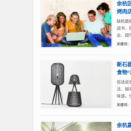
余杭
烤肉店
缺杭晨
战书，
业、超
关键词：
新石
食物“
俗话说
法、越
味道。
关键词：
余杭