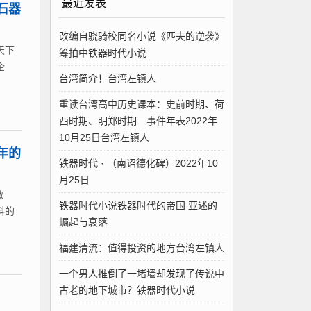
最近发表
石器
改编自骁骑校同名小说《匹夫的逆袭》
天下
筹拍中铁器时代小说
企
台湾简介！台湾左镇人
重读台湾高中历史课本：史前时期、荷
西时期、明郑时期－事件年表2022年
10月25日台湾左镇人
年的
铁器时代 · （南诏德化碑）2022年10
月25日
做
铁器时代小说铁器时代的帝国 亚述的
料的
崛起与衰落
福建清流：值得投资的地方台湾左镇人
一个男人推倒了一堵墙却发现了传说中
古老的地下城市？铁器时代小说