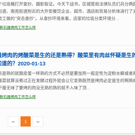
个垃圾桶打开查抄、摄影取证。今天下战书，区城管局法律队员们兵分两
街道、南苑街道附近的大外型餐饮企业、超市、酒店和贸易分析体进行了
类工做的“突击查抄”。从查抄环境来看，店家的垃圾分类环境分...
新石器烤肉工作怎么样
器烤肉的烤酸菜是生的还是熟得？酸菜里有肉丝怀疑是生
道的？2020-01-13
点是熟的就跟皮蛋一样熟的方式不必然是要加热一般定性为淀粉水解或者
酸菜就算没煮过正在发酵过程外就会让它变熟既然是烤肉必定是生的啊熟
干瘦无味了要烤的肉没无熟的熟的就不入味了顶...
新石器烤肉工作怎么样
‹‹
1
››